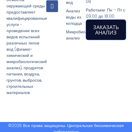
08
F
вод
окружающей среды
a
Работаем: Пн – Пт с
Анализ
предоставляет
c
09.00 до 18.00
воды из
квалифицированные
e
колодца
услуги -
b
ЗАКАЗАТЬ
проведение всех
o
Микробиологический
АНАЛИЗ
видов испытаний
o
анализ
k
различных типов
вод (физико-
химический и
микробиологический
анализ), продуктов
питания, воздуха,
грунтов, выбросов,
строительных
материалов
©2026 Все права защищены. Центральная биохимическая
лаборатория