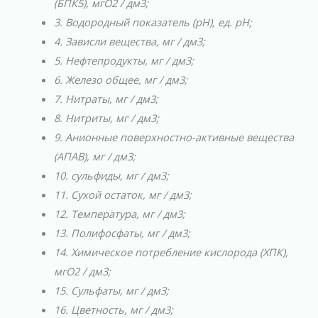
(БПК5), мгО2 / дм3;
3. Водородный показатель (рН), ед. рН;
4. Зависли вещества, мг / дм3;
5. Нефтепродукты, мг / дм3;
6. Железо общее, мг / дм3;
7. Нитраты, мг / дм3;
8. Нитриты, мг / дм3;
9. Анионные поверхностно-активные вещества
(АПАВ), мг / дм3;
10. сульфиды, мг / дм3;
11. Сухой остаток, мг / дм3;
12. Температура, мг / дм3;
13. Полифосфаты, мг / дм3;
14. Химическое потребление кислорода (ХПК),
мгО2 / дм3;
15. Сульфаты, мг / дм3;
16. Цветность, мг / дм3;