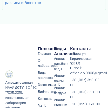
разлива и бюветов
Полезное
Виды
Контакты
Анализов
Главная
г. Киев, ул.
Анализ
Кирилловская
О
питьевой
109В/1
лаборатории
E-mail:
воды
Виды
office.cbl0808@gmai
Анализ
анализов
+38 (067) 358-08-
почвы
Аккредитованная
Заказчикам
08
НААУ ДСТУ ISO/IEC
Анализ
Библиотека
+38 (063) 358-08-
17025:2019,
воздуха
08
испытательная
Контакты
Анализ
лаборатория
+38 (099) 358-08-
сточных
Ru
объектов