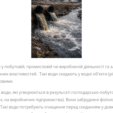
і у побутовій, промисловій чи виробничій діяльності та 
них властивостей. Такі води скидають у водні об’єкти (рі
овими.
і води, які утворюються в результаті господарсько-побут
ах, на виробничих підприємства). Вони забруднені фізіо
 Такі води потребують очищення перед скиданням у довк