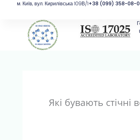
м. Київ, вул. Кирилівська 109В/1
+38 (099) 358-08-0
Перейти
до
вмісту
Г
Які бувають стічні 