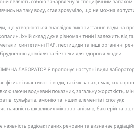
 вони являють собою забарвлену зі специфічним запахом 
лячись на таку воду, стає зрозуміло, що не можна допуст
ди, що утворюються внаслідок використання води на пр
опалин. Їхній склад дуже різноманітний і залежить від г
метали, синтетичні ПАР, пестициди та інші органічні ре
брудненню довкілля та безпеки для здоров’я людей.
ІМІЧНА ЛАБОРАТОРІЯ пропонує наступні види лаборатор
є фізичні властивості води, такі як запах, смак, кольоров
 включаючи водневий показник, загальну жорсткість, міне
ратів, сульфатів, амонію та інших елементів і сполук);
яє наявність шкідливих мікроорганізмів, бактерій та оцін
є наявність радіоактивних речовин та визначає радіацій