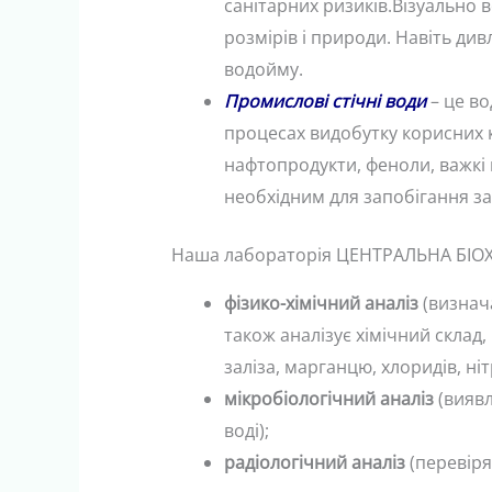
санітарних ризиків.Візуально
розмірів і природи. Навіть див
водойму.
Промислові стічні води
– це во
процесах видобутку корисних к
нафтопродукти, феноли, важкі 
необхідним для запобігання за
Наша лабораторія ЦЕНТРАЛЬНА БІОХ
фізико-хімічний аналіз
(визнача
також аналізує хімічний склад,
заліза, марганцю, хлоридів, ніт
мікробіологічний аналіз
(виявл
воді);
радіологічний аналіз
(перевіря