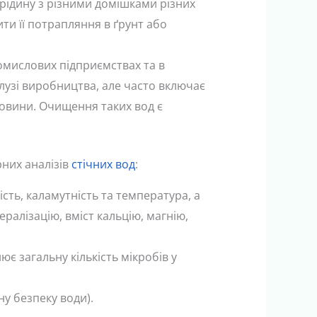
рідину з різними домішками різних
ити її потрапляння в ґрунт або
омислових підприємствах та в
алузі виробництва, але часто включає
човини. Очищення таких вод є
них аналізів
стічних вод
:
ість, каламутність та температура, а
ралізацію, вміст кальцію, магнію,
ює загальну кількість мікробів у
ну безпеку води).