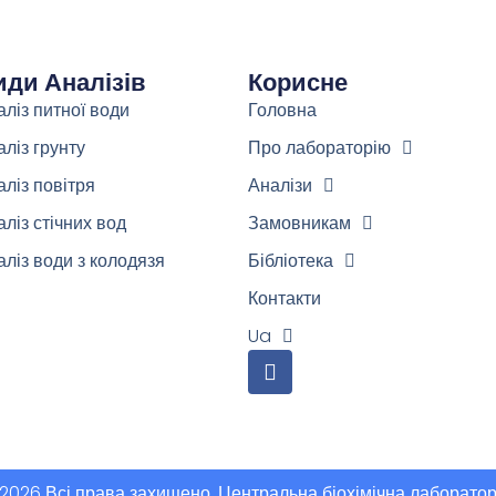
иди Аналізів
Корисне
аліз питної води
Головна
ліз грунту
Про лабораторію
аліз повітря
Аналізи
ліз стічних вод
Замовникам
аліз води з колодязя
Бібліотека
Контакти
Ua
F
a
c
e
b
o
o
2026 Всі права захищено. Центральна біохімічна лаборатор