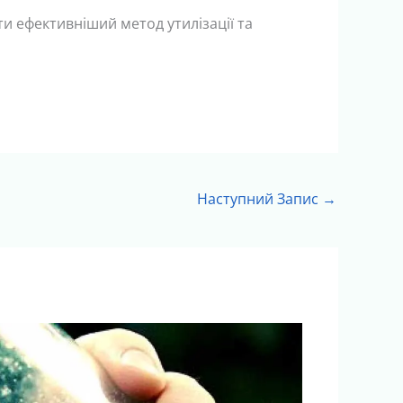
йти ефективніший метод утилізації та
Наступний Запис
→