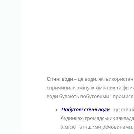
Стічні води
– це води, які використан
спричинили зміну їх хімічних та фізич
води бувають побутовими і промисл
Побутові стічні води
– це стічн
будинках, громадських заклад
хімією та іншими речовинами.