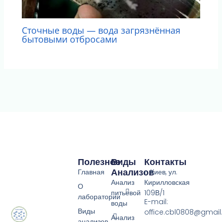
Сточные воды — вода загрязнённая
бытовыми отбросами
Полезное
Виды
Контакты
Анализов
Главная
г. Киев, ул.
Анализ
Кирилловская
О
питьевой
109В/1
лаборатории
E-mail:
воды
Виды
office.cbl0808@gmai
Анализ
анализов