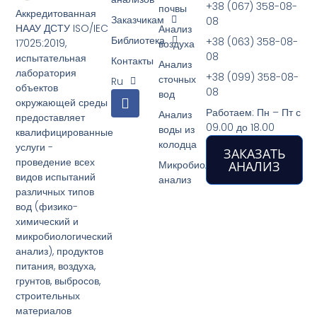
+38 (067) 358-08-
почвы
Аккредитованная
Заказчикам
08
НААУ ДСТУ ISO/IEC
Анализ
Библиотека
+38 (063) 358-08-
17025:2019,
воздуха
08
испытательная
Контакты
Анализ
лаборатория
+38 (099) 358-08-
сточных
Ru
объектов
08
F
вод
окружающей среды
a
Работаем: Пн – Пт с
Анализ
предоставляет
c
09.00 до 18.00
воды из
квалифицированные
e
колодца
услуги -
b
ЗАКАЗАТЬ
проведение всех
o
Микробиологический
АНАЛИЗ
видов испытаний
o
анализ
k
различных типов
вод (физико-
химический и
микробиологический
анализ), продуктов
питания, воздуха,
грунтов, выбросов,
строительных
материалов