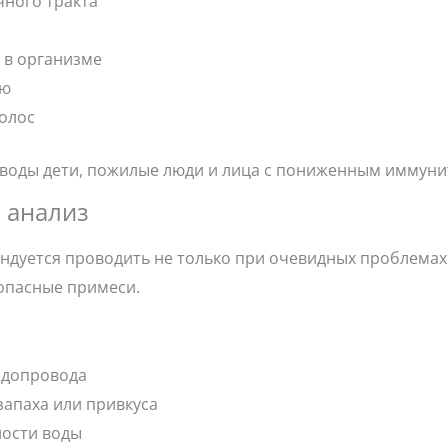
ного тракта
 в организме
ью
волос
 воды дети, пожилые люди и лица с пониженным иммуни
ь анализ
дуется проводить не только при очевидных проблемах 
опасные примеси.
одопровода
запаха или привкуса
ности воды