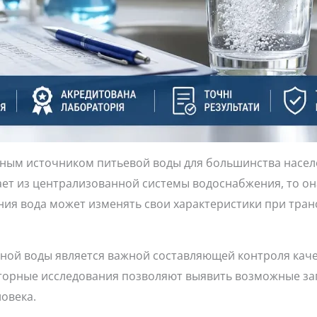
ным источником питьевой воды для большинства насел
пает из централизованной системы водоснабжения, то о
ния вода может изменять свои характеристики при тр
ой воды является важной составляющей контроля каче
торные исследования позволяют выявить возможные за
овека.