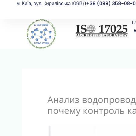
м. Київ, вул. Кирилівська 109В/1
+38 (099) 358-08-0
Перейти
к
содержимому
Г
Анализ водопровод
почему контроль к